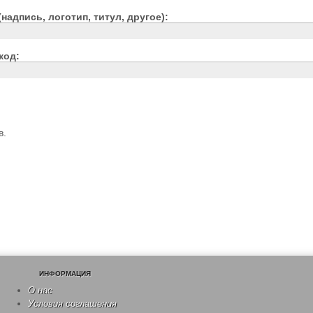
(надпись, логотип, титул, другое):
код:
в.
ИНФОРМАЦИЯ
О нас
Условия соглашения